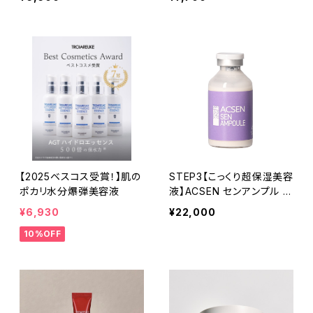
【2025ベスコス受賞！】肌の
STEP3【こっくり超保湿美容
ポカリ水分爆弾美容液
液】ACSEN センアンプル 3
5ml
¥6,930
¥22,000
10%OFF