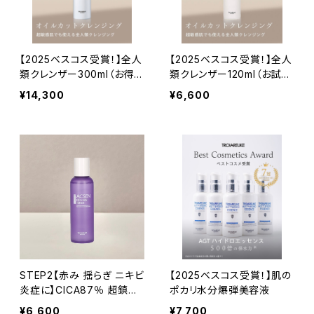
【2025ベスコス受賞！】全人
【2025ベスコス受賞！】全人
類クレンザー300ml（お得
類クレンザー120ml（お試し
用）
小さいサイズ）
¥14,300
¥6,600
STEP2【赤み 揺らぎ ニキビ
【2025ベスコス受賞！】肌の
炎症に】CICA87％ 超鎮静
ポカリ水分爆弾美容液
化粧水
¥6,600
¥7,700